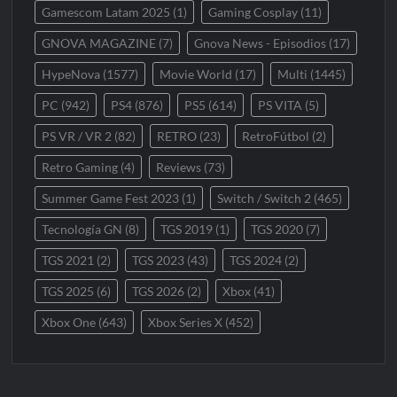
Gamescom Latam 2025
(1)
Gaming Cosplay
(11)
GNOVA MAGAZINE
(7)
Gnova News - Episodios
(17)
HypeNova
(1577)
Movie World
(17)
Multi
(1445)
PC
(942)
PS4
(876)
PS5
(614)
PS VITA
(5)
PS VR / VR 2
(82)
RETRO
(23)
RetroFútbol
(2)
Retro Gaming
(4)
Reviews
(73)
Summer Game Fest 2023
(1)
Switch / Switch 2
(465)
Tecnología GN
(8)
TGS 2019
(1)
TGS 2020
(7)
TGS 2021
(2)
TGS 2023
(43)
TGS 2024
(2)
TGS 2025
(6)
TGS 2026
(2)
Xbox
(41)
Xbox One
(643)
Xbox Series X
(452)