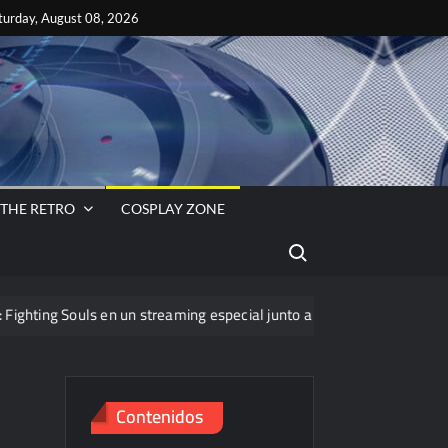
ok
es
turday, August 08, 2026
s
VA
 THE RETRO
COSPLAY ZONE
Search for:
uls en un streaming especial junto a PassThor
Contenidos