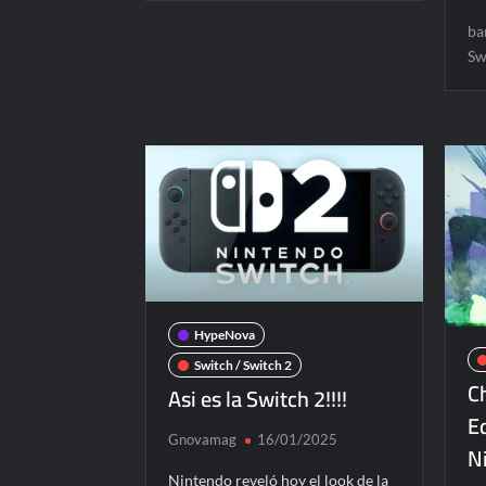
ba
Sw
HypeNova
Switch / Switch 2
C
Asi es la Switch 2!!!!
Ed
Gnovamag
16/01/2025
N
Nintendo reveló hoy el look de la