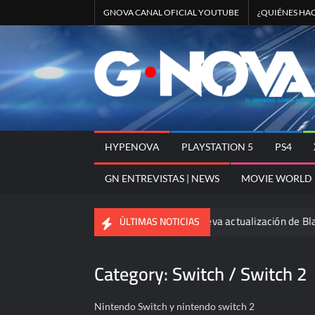
Skip
GNOVA CANAL OFICIAL YOUTUBE
¿QUIÉNES HA
to
content
HYPENOVA
PLAYSTATION 5
PS4
GN ENTREVISTAS | NEWS
MOVIE WORLD
Despierta tu destino con la nueva actualización de Blade & Soul 
ÚLTIMAS NOTICIAS
Category:
Switch / Switch 2
Nintendo Switch y nintendo switch 2