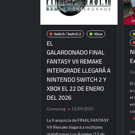
Switch / Switch 2
Xbox
EL
N
GALARDONADO FINAL
E
FANTASY VII REMAKE
INTERGRADE LLEGARÁ A
Gn
NINTENDO SWITCH 2 Y
El
XBOX EL 22 DE ENERO
a 
DEL 2026
el
en
Gnovamag
12/09/2025
co
La franquicia de FINAL FANTASY
VII Remake llegará a múltiples
ja
plataformas Los Ángeles (12 de