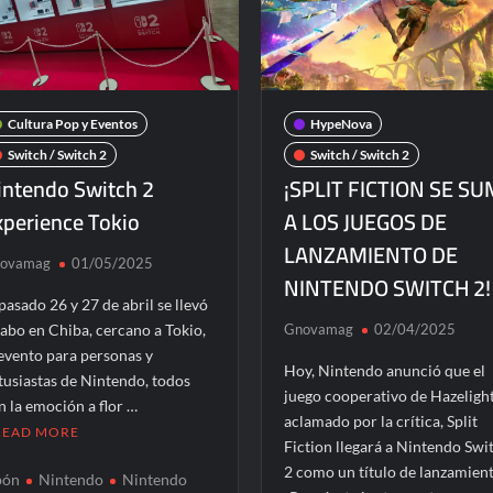
Cultura Pop y Eventos
HypeNova
Switch / Switch 2
Switch / Switch 2
intendo Switch 2
¡SPLIT FICTION SE S
xperience Tokio
A LOS JUEGOS DE
LANZAMIENTO DE
ovamag
01/05/2025
NINTENDO SWITCH 2!
 pasado 26 y 27 de abril se llevó
cabo en Chiba, cercano a Tokio,
Gnovamag
02/04/2025
 evento para personas y
Hoy, Nintendo anunció que el
tusiastas de Nintendo, todos
juego cooperativo de Hazelight
n la emoción a flor …
aclamado por la crítica, Split
READ MORE
Fiction llegará a Nintendo Swi
2 como un título de lanzamient
pón
Nintendo
Nintendo