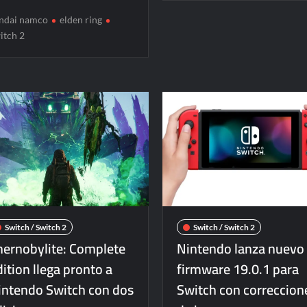
ndai namco
elden ring
itch 2
Switch / Switch 2
Switch / Switch 2
hernobylite: Complete
Nintendo lanza nuevo
ition llega pronto a
firmware 19.0.1 para
intendo Switch con dos
Switch con correccion