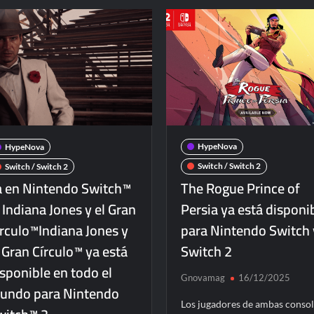
HypeNova
HypeNova
Switch / Switch 2
Switch / Switch 2
The Rogue Prince of
a en Nintendo Switch™
Persia ya está disponi
 Indiana Jones y el Gran
para Nintendo Switch 
írculo™Indiana Jones y
Switch 2
 Gran Círculo™ ya está
sponible en todo el
Gnovamag
16/12/2025
undo para Nintendo
Los jugadores de ambas conso