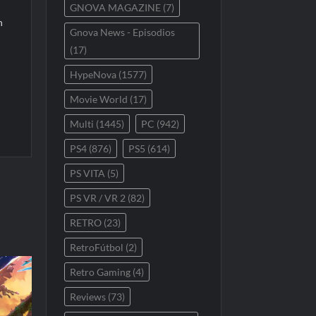
GNOVA MAGAZINE
(7)
n
Gnova News - Episodios
(17)
HypeNova
(1577)
Movie World
(17)
Multi
(1445)
PC
(942)
PS4
(876)
PS5
(614)
PS VITA
(5)
PS VR / VR 2
(82)
RETRO
(23)
RetroFútbol
(2)
Retro Gaming
(4)
Reviews
(73)