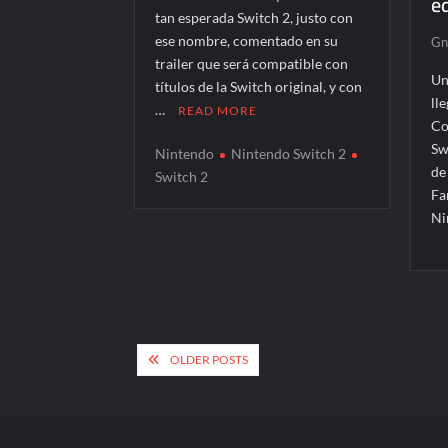
e
tan esperada Switch 2, justo con
ese nombre, comentado en su
Gn
trailer que será compatible con
Un
títulos de la Switch original, y con
ll
…
READ MORE
Co
Sw
Nintendo
Nintendo Switch 2
de
Switch 2
Fa
Ni
Posts
OLDER POSTS
navigation