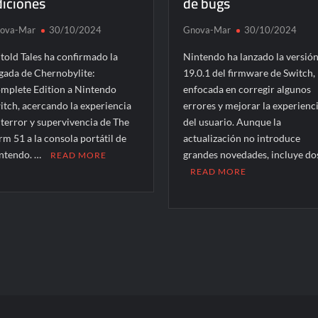
diciones
de bugs
ova-Mar
30/10/2024
Gnova-Mar
30/10/2024
told Tales ha confirmado la
Nintendo ha lanzado la versió
egada de Chernobylite:
19.0.1 del firmware de Switch,
mplete Edition a Nintendo
enfocada en corregir algunos
itch, acercando la experiencia
errores y mejorar la experienc
 terror y supervivencia de The
del usuario. Aunque la
rm 51 a la consola portátil de
actualización no introduce
ntendo. …
grandes novedades, incluye do
READ MORE
READ MORE