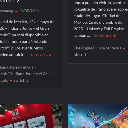
witch™ 2
ahora pueden vivir la aventura
roguelite de ritmo acelerado e
ovamag
12/05/2026
cualquier lugar Ciudad de
udad de México, 12 de mayo de
México, 16 de diciembre de
26 – Indiana Jones y el Gran
2025 – Ubisoft y Evil Empire
rculo™ ya está disponible en
acaban …
READ MORE
do el mundo para Nintendo
The Rogue Prince of Persia
itch™ 2. Los aventureros
ubisoft
eden adquirir …
READ MORE
diana Jones y el Gran
rculo™Indiana Jones y el Gran
rculo
Switch 2