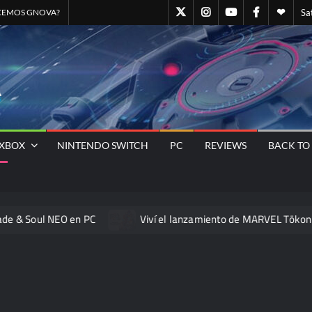
GN@Twitter
GN@Instagram
GNOVA
GN@Facebo
Quien
CEMOS GNOVA?
Sa
Canal
somo
Oficial
–
GNOVA
GNOVA
de
Staff
Magazine
– El
YOUTUBE
GNO
Sitio
Oficial
Universo
XBOX
NINTENDO SWITCH
PC
REVIEWS
BACK TO
Gamer
Nos Une
NEO en PC
Viví el lanzamiento de MARVEL Tōkon: Fighting So