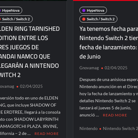
HypeNova
HypeNova
Switch / Switch 2
Switch / Switch 2
LDEN RING TARNISHED
Ya tenemos fecha par
DITION ENTRE LOS
Nintendo Switch 2 tie
RES JUEGOS DE
fecha de lanzamiento:
ANDAI NAMCO QUE
de Junio
LEGARÁN A NINTENDO
Gnovamag
02/04/2025
WITCH 2
Despues de una anisiosa esper
ovamag
02/04/2025
Nintendo anunción en el Direc
hoy la fecha de lanzamiento y
 versión todo en uno de ELDEN
detalles Nintendo Switch 2 se
NG, que incluye SHADOW OF
lanzará el jueves 5 de junio,
E ERDTREE, llegará a la consola
anunció …
READ MORE
nto con SHADOW LABYRINTH
TAMAGOTCHI PLAZA. IRVINE,
Nintendo
Nintendo Switch 
lifornia – 2 de …
READ MORE