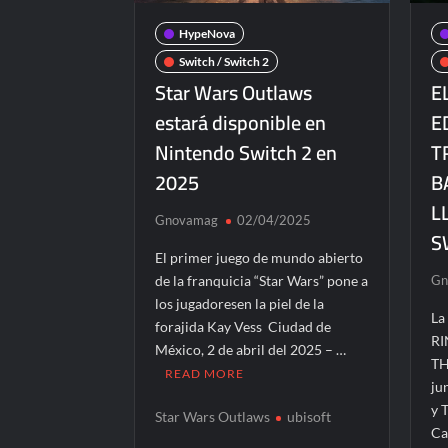
HypeNova
Switch / Switch 2
Star Wars Outlaws
E
estará disponible en
E
Nintendo Switch 2 en
T
2025
B
L
Gnovamag
02/04/2025
S
El primer juego de mundo abierto
de la franquicia “Star Wars” pone a
Gn
los jugadoresen la piel de la
La
forajida Kay Vess Ciudad de
RI
México, 2 de abril del 2025 – …
TH
READ MORE
ju
y 
Star Wars Outlaws
ubisoft
Ca