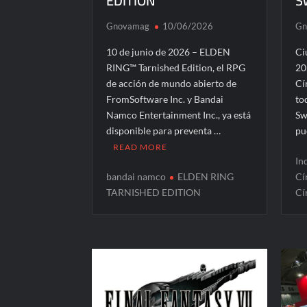
EDITION
S
Gnovamag
10/06/2026
Gn
10 de junio de 2026 – ELDEN
Ci
RING™ Tarnished Edition, el RPG
20
de acción de mundo abierto de
Cí
FromSoftware Inc. y Bandai
to
Namco Entertainment Inc., ya está
Sw
disponible para preventa …
pu
READ MORE
In
bandai namco
ELDEN RING
Cí
TARNISHED EDITION
Cí