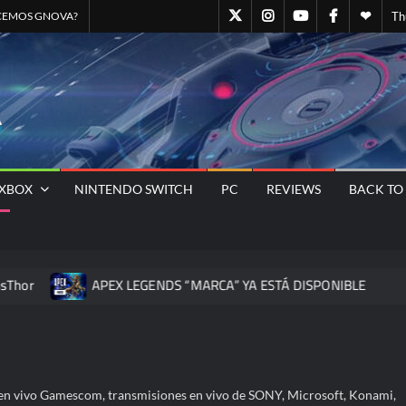
GN@Twitter
GN@Instagram
GNOVA
GN@Facebo
Quien
CEMOS GNOVA?
Th
Canal
somo
Oficial
–
GNOVA
GNOVA
de
Staff
Magazine
– El
YOUTUBE
GNO
Sitio
Oficial
Universo
XBOX
NINTENDO SWITCH
PC
REVIEWS
BACK TO
Gamer
Nos Une
APEX LEGENDS “MARCA” YA ESTÁ DISPONIBLE
HO
er en vivo Gamescom, transmisiones en vivo de SONY, Microsoft, Konami,