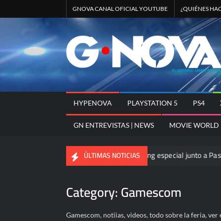
Skip
GNOVA CANAL OFICIAL YOUTUBE
¿QUIÉNES HA
to
content
HYPENOVA
PLAYSTATION 5
PS4
GN ENTREVISTAS | NEWS
MOVIE WORLD
VEL Tōkon: Fighting Souls en un streaming especial junto a PassThor
ÚLTIMAS NOTICIAS
Category:
Gamescom
Gamescom, notiias, videos, todo sobre la feria, v