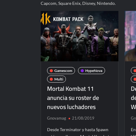
Capcom, Square Enix, Disney, Nintendo.
Gamescom
HypeNova
Multi
Mortal Kombat 11
D
anuncia su roster de
d
nuevos luchadores
W
Gnovamag
21/08/2019
Gn
Desde Terminator y hasta Spawn
En