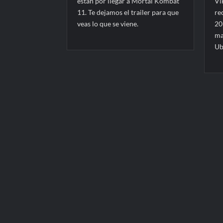
están por llegar a Mortal Kombat
Vi
11. Te dejamos el trailer para que
re
veas lo que se viene.
20
ma
Ub