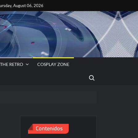
ok
es
ursday, August 06, 2026
s
VA
 THE RETRO
COSPLAY ZONE
Search for:
T WHEELS™ INFINITE RUSH REVELA LA PROGRESIÓN DE LA CAMPAÑA
Contenidos