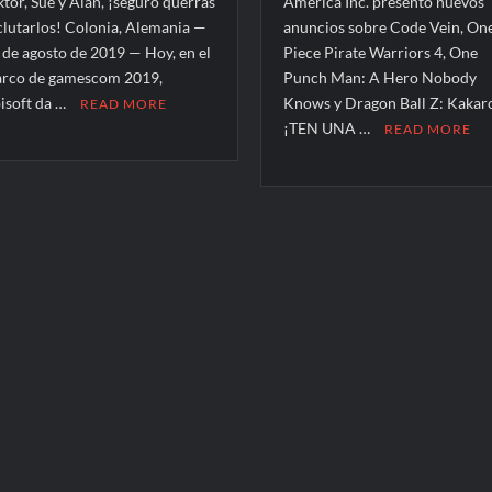
ktor, Sue y Alan, ¡seguro querrás
America Inc. presentó nuevos
clutarlos! Colonia, Alemania —
anuncios sobre Code Vein, On
 de agosto de 2019 — Hoy, en el
Piece Pirate Warriors 4, One
rco de gamescom 2019,
Punch Man: A Hero Nobody
isoft da …
Knows y Dragon Ball Z: Kakaro
READ MORE
¡TEN UNA …
READ MORE