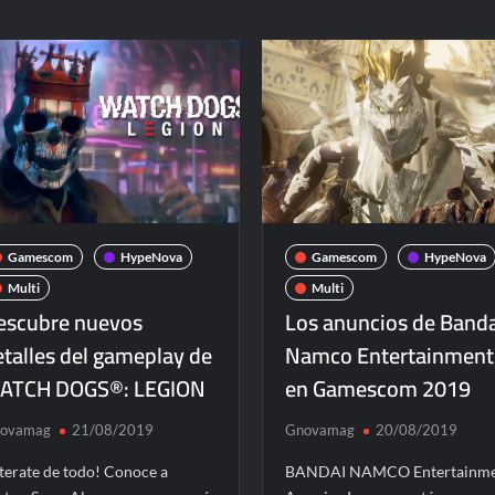
Gamescom
HypeNova
Gamescom
HypeNova
Multi
Multi
escubre nuevos
Los anuncios de Band
etalles del gameplay de
Namco Entertainment
ATCH DOGS®: LEGION
en Gamescom 2019
ovamag
21/08/2019
Gnovamag
20/08/2019
terate de todo! Conoce a
BANDAI NAMCO Entertainm