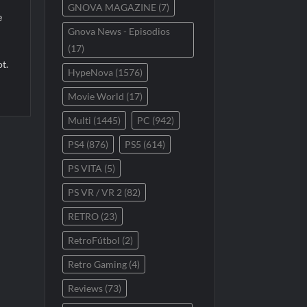
GNOVA MAGAZINE
(7)
e
Gnova News - Episodios
(17)
t.
HypeNova
(1576)
Movie World
(17)
Multi
(1445)
PC
(942)
PS4
(876)
PS5
(614)
PS VITA
(5)
PS VR / VR 2
(82)
RETRO
(23)
RetroFútbol
(2)
Retro Gaming
(4)
Reviews
(73)