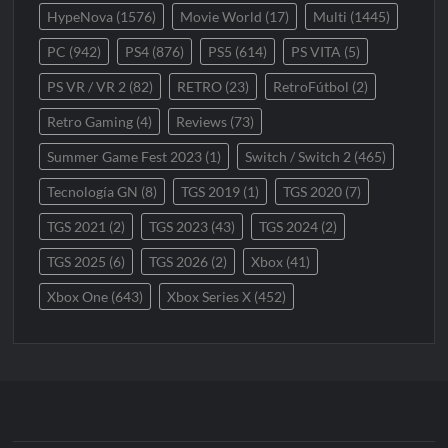
HypeNova
(1576)
Movie World
(17)
Multi
(1445)
PC
(942)
PS4
(876)
PS5
(614)
PS VITA
(5)
PS VR / VR 2
(82)
RETRO
(23)
RetroFútbol
(2)
Retro Gaming
(4)
Reviews
(73)
Summer Game Fest 2023
(1)
Switch / Switch 2
(465)
Tecnología GN
(8)
TGS 2019
(1)
TGS 2020
(7)
TGS 2021
(2)
TGS 2023
(43)
TGS 2024
(2)
TGS 2025
(6)
TGS 2026
(2)
Xbox
(41)
Xbox One
(643)
Xbox Series X
(452)