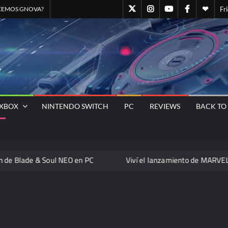
GN@Twitter
GN@Instagram
GNOVA
GN@Facebo
Quien
CEMOS GNOVA?
Fr
Canal
somo
Oficial
–
GNOVA
GNOVA
de
Staff
Magazine
– El
YOUTUBE
GNO
Sitio
Oficial
Universo
XBOX
NINTENDO SWITCH
PC
REVIEWS
BACK TO
Gamer
Nos Une
lade & Soul NEO en PC
Viví el lanzamiento de MARVEL Tōkon: