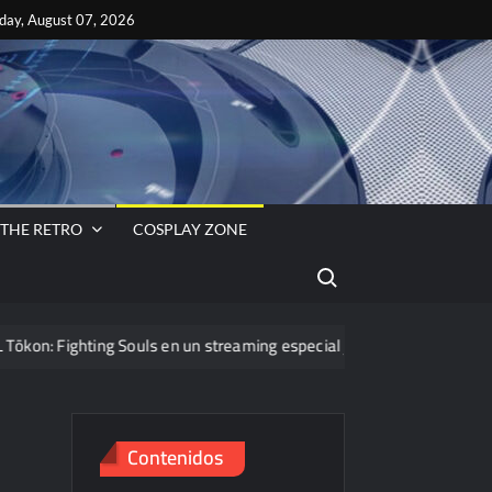
ok
es
iday, August 07, 2026
s
VA
 THE RETRO
COSPLAY ZONE
Search for:
 Fighting Souls en un streaming especial junto a PassThor
Contenidos