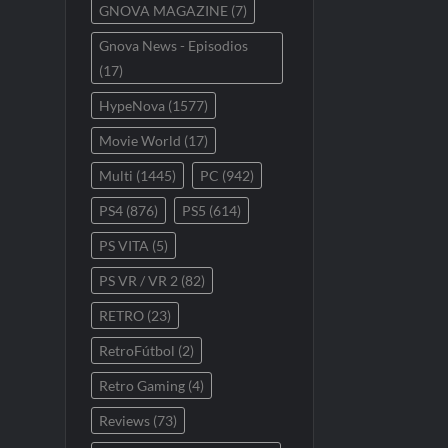
GNOVA MAGAZINE
(7)
Gnova News - Episodios
(17)
HypeNova
(1577)
Movie World
(17)
Multi
(1445)
PC
(942)
PS4
(876)
PS5
(614)
PS VITA
(5)
PS VR / VR 2
(82)
RETRO
(23)
RetroFútbol
(2)
Retro Gaming
(4)
Reviews
(73)