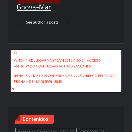
Gnova-Mar
See author's posts
Post
navigation
WITCHFIRE LLEGARÁ A STEAM ESTE AÑO EN ACCESO
ANTICIPADO CON NUEVAS ACTUALIZACIONES
¡FINAL FANTASY XVI CONFIRMA SU LANZAMIENTO EN PC CON
FECHA Y DEMO DISPONIBLE!
Contenidos
Argentina Game Show 2024
(1)
BGS2025
(5)