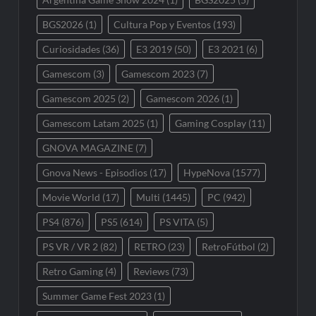
BGS2026
(1)
Cultura Pop y Eventos
(193)
Curiosidades
(36)
E3 2019
(50)
E3 2021
(6)
Gamescom
(3)
Gamescom 2023
(7)
Gamescom 2025
(2)
Gamescom 2026
(1)
Gamescom Latam 2025
(1)
Gaming Cosplay
(11)
GNOVA MAGAZINE
(7)
Gnova News - Episodios
(17)
HypeNova
(1577)
Movie World
(17)
Multi
(1445)
PC
(942)
PS4
(876)
PS5
(614)
PS VITA
(5)
PS VR / VR 2
(82)
RETRO
(23)
RetroFútbol
(2)
Retro Gaming
(4)
Reviews
(73)
Summer Game Fest 2023
(1)