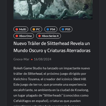
Multi
PC
PS4
PS5
Xbox One
Xbox Series X
Nuevo Tráiler de Slitterhead Revela un
Mundo Oscuro y Criaturas Aterradoras
Gnova-Mar
16/08/2024
Bokeh Game Studio ha lanzado un impactante nuevo
tráiler de
Slitterhead
, el próximo juego dirigido por
Keiichiro Toyama, el creador del icónico
Silent Hill
.
Este juego de terror, que promete una experiencia
escalofriante, se ambienta en la ciudad de Kowlong,
un lugar plagado de “Slitterheads” (conocidos como
Cefalófagos en español), criaturas que pueden