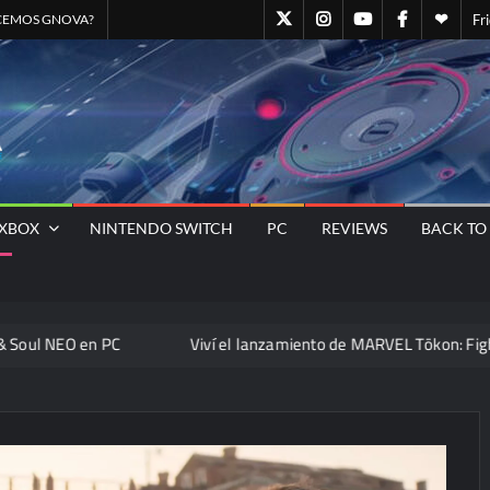
GN@Twitter
GN@Instagram
GNOVA
GN@Facebo
Quien
CEMOS GNOVA?
Fr
Canal
somo
Oficial
–
GNOVA
GNOVA
de
Staff
Magazine
– El
YOUTUBE
GNO
Sitio
Oficial
Universo
XBOX
NINTENDO SWITCH
PC
REVIEWS
BACK TO
Gamer
Nos Une
PC
Viví el lanzamiento de MARVEL Tōkon: Fighting Souls en 