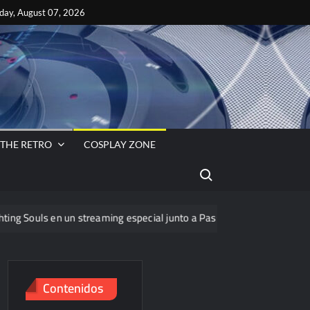
ok
es
iday, August 07, 2026
s
VA
 THE RETRO
COSPLAY ZONE
Search for:
un streaming especial junto a PassThor
Contenidos