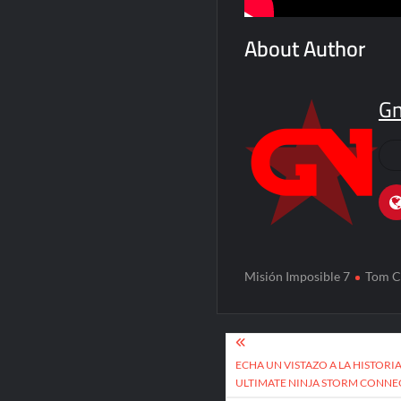
About Author
G
Misión Imposible 7
Tom C
Post
navigation
ECHA UN VISTAZO A LA HISTOR
ULTIMATE NINJA STORM CONNE