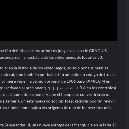
ción definitiva de los primeros juegos de la serie GRADIUS,
ue encarnan la nostalgia de los videojuegos de los años 80.
ial en la historia de los videojuegos, no solo por sus batallas
o lateral, sino también por haber introducido un código de trucos
r primera vez en la versión original de 1986 para FAMICOM en
igo (activado al presionar ↑ ↑ ↓ ↓ ← → ← → B A en los controles)
crucial aumento de poder y, con el tiempo, se convertiría en un
ura gamer. Con esta nueva colección, los jugadores podrán revivir
ras rinden homenaje a los orígenes de uno de los secretos más
a Salamander III, una nueva entrega de la franquicia en más de 15