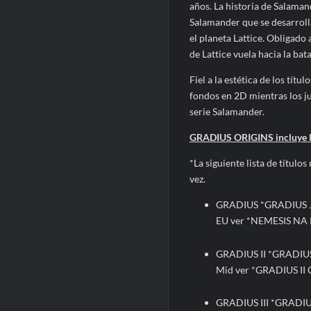
años. La historia de Salamand
Salamander que se desarroll
el planeta Lattice. Obligado 
de Lattice vuela hacia la bat
Fiel a la estética de los tít
fondos en 2D mientras los j
serie Salamander.
GRADIUS ORIGINS incluye los
*La siguiente lista de títul
vez.
GRADIUS *GRADIUS J
EU ver *NEMESIS NA 
GRADIUS II *GRADIUS 
Mid ver *GRADIUS II
GRADIUS III *GRADIUS