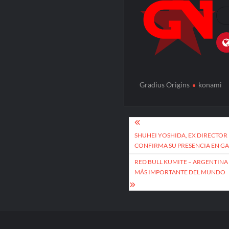
Gradius Origins
konami
Post
navigation
SHUHEI YOSHIDA, EX DIRECTOR 
CONFIRMA SU PRESENCIA EN G
RED BULL KUMITE – ARGENTINA
MÁS IMPORTANTE DEL MUNDO