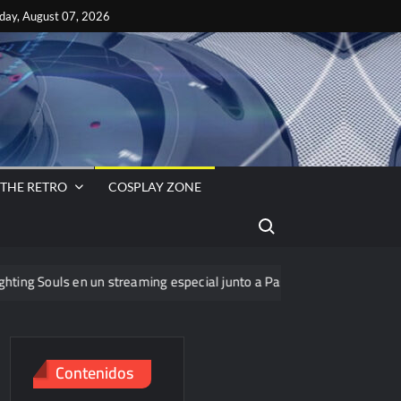
ok
es
iday, August 07, 2026
s
VA
 THE RETRO
COSPLAY ZONE
Search for:
en un streaming especial junto a PassThor
Contenidos