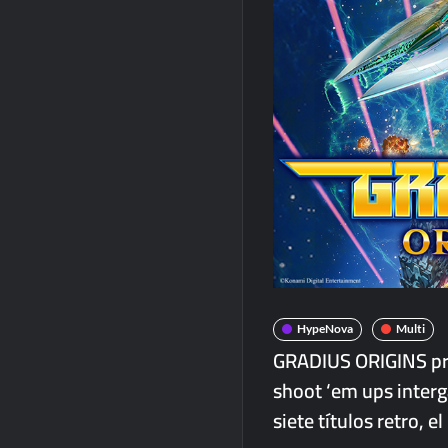
HypeNova
Multi
GRADIUS ORIGINS pre
shoot ‘em ups interg
siete títulos retro, e