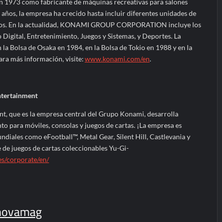
n 1973 como fabricante de máquinas recreativas para salones
s años, la empresa ha crecido hasta incluir diferentes unidades de
dos. En la actualidad, KONAMI GROUP CORPORATION incluye los
Digital, Entretenimiento, Juegos y Sistemas, y Deportes. La
la Bolsa de Osaka en 1984, en la Bolsa de Tokio en 1988 y en la
ara más información, visite:
www.konami.com/en
.
ntertainment
t, que es la empresa central del Grupo Konami, desarrolla
o para móviles, consolas y juegos de cartas. ¡La empresa es
diales como eFootball™, Metal Gear, Silent Hill, Castlevania y
e de juegos de cartas coleccionables Yu-Gi-
/corporate/en/
novamag