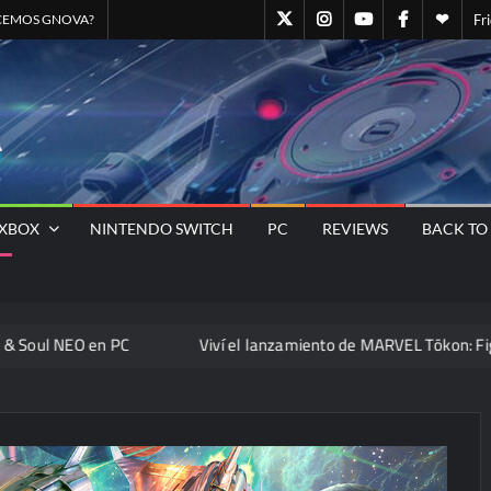
GN@Twitter
GN@Instagram
GNOVA
GN@Facebo
Quien
CEMOS GNOVA?
Fr
Canal
somo
Oficial
–
GNOVA
GNOVA
de
Staff
Magazine
– El
YOUTUBE
GNO
Sitio
Oficial
Universo
XBOX
NINTENDO SWITCH
PC
REVIEWS
BACK TO
Gamer
Nos Une
 en PC
Viví el lanzamiento de MARVEL Tōkon: Fighting Souls 