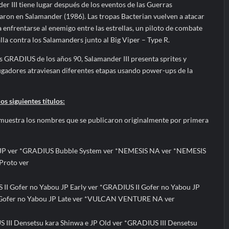
er III tiene lugar después de los eventos de las Guerras
aron en Salamander (1986). Las tropas Bacterian vuelven a atacar
a enfrentarse al enemigo entre las estrellas, un piloto de combate
alla contra los Salamanders junto al Big Viper – Type R.
ulos GRADIUS de los años 90, Salamander III presenta sprites y
ugadores atraviesan diferentes etapas usando power-ups de la
 siguientes títulos:
os muestra los nombres que se publicaron originalmente por primera
P ver *GRADIUS Bubble System ver *NEMESIS NA ver *NEMESIS
Proto ver
II Gofer no Yabou JP Early ver *GRADIUS II Gofer no Yabou JP
 Gofer no Yabou JP Late ver *VULCAN VENTURE NA ver
 III Densetsu kara Shinwa e JP Old ver *GRADIUS III Densetsu