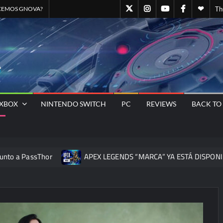
GN@Twitter
GN@Instagram
GNOVA
GN@Facebo
Quien
CEMOS GNOVA?
Th
Canal
somo
Oficial
–
GNOVA
GNOVA
de
Staff
Magazine
– El
YOUTUBE
GNO
Sitio
Oficial
Universo
XBOX
NINTENDO SWITCH
PC
REVIEWS
BACK TO
Gamer
Nos Une
ssThor
APEX LEGENDS “MARCA” YA ESTÁ DISPONIBLE