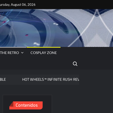
ok
es
ursday, August 06, 2026
s
VA
 THE RETRO
COSPLAY ZONE
Search for:
HOT WHEELS™ INFINITE RUSH REVELA LA PROGRESIÓN DE LA CA
Contenidos