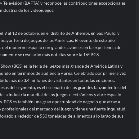
y Televisión (BAFTA) y reconoce las contribuciones excepcionales
 industria de los videojuegos.
 al 12 de octubre, en el distrito de Anhembi, en São Paulo, y
mayor feria de juegos de las Américas. El evento de este año
s del moderno espacio con grandes avances en la experiencia de
imamente se revelarán más noticias sobre la 16ª BGS.
Show (BGS) es la feria de juegos más grande de América Latina y
mundo en términos de audiencia y área. Celebrado por primera vez
bido más de 3.4 millones de visitantes en todas las ediciones.
esas del segmento, es el escenario de los grandes lanzamientos del
de la industria mundial de los juegos electrónicos y abre espacio
s. BGS es también una gran oportunidad de negocio que atrae a
 profesionales del mercado del juego y tiene una fuerte inquietud
donado alrededor de 530 toneladas de alimentos a lo largo de sus