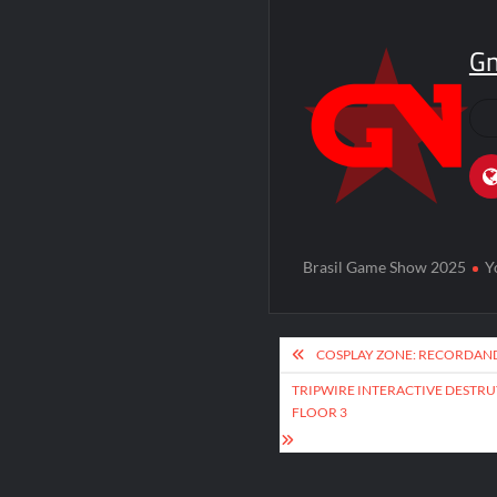
G
Brasil Game Show 2025
Y
Post
COSPLAY ZONE: RECORDAN
navigation
TRIPWIRE INTERACTIVE DESTRUY
FLOOR 3