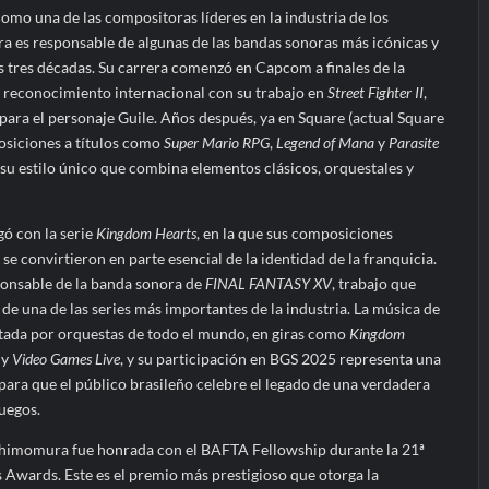
o una de las compositoras líderes en la industria de los
 es responsable de algunas de las bandas sonoras más icónicas y
 tres décadas. Su carrera comenzó en Capcom a finales de la
 reconocimiento internacional con su trabajo en
Street Fighter II
,
 para el personaje Guile. Años después, ya en Square (actual Square
osiciones a títulos como
Super Mario RPG
,
Legend of Mana
y
Parasite
 su estilo único que combina elementos clásicos, orquestales y
gó con la serie
Kingdom Hearts
, en la que sus composiciones
se convirtieron en parte esencial de la identidad de la franquicia.
onsable de la banda sonora de
FINAL FANTASY XV
, trabajo que
 de una de las series más importantes de la industria. La música de
tada por orquestas de todo el mundo, en giras como
Kingdom
y
Video Games Live
, y su participación en BGS 2025 representa una
para que el público brasileño celebre el legado de una verdadera
juegos.
 Shimomura fue honrada con el BAFTA Fellowship durante la 21ª
Awards. Este es el premio más prestigioso que otorga la