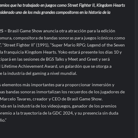
remios que ha trabajado en juegos como Street Fighter II, Kingdom Hearts
derado uno de los más grandes compositores en la historia de la
25 –
Brasil Game Show anuncia otra atracción para la edición
omura, compositora de bandas sonoras para juegos icónicos como
“Street Fighter II” (1991), “Super Mario RPG: Legend of the Seven
e la franquicia Kingdom Hearts. Yoko estará presente los días 10 y
ipará en las sesiones de BGS Talks y Meet and Greet y será
 Lifetime Achievement Award, un galardón que se otorga a
 la industria del gaming a nivel mundial.
elementos más importantes para proporcionar inmersión y
nas bandas sonoras inmortalizan los recuerdos de los jugadores de
ma Marcelo Tavares, creador y CEO de Brasil Game Show.
da en la industria de los videojuegos, ganador de los premios
mio a la trayectoria de la GDC 2024, y su presencia sin duda
ño.”