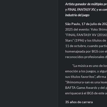
Artista ganador de múltiples p
y FINAL FANTASY XV, y es consi
industria del juego
São Paulo, 17 de julio de 20
2025 del evento: Yoko Shim
“FINAL FANTASY XV (2016)”, 
Stars” (1996) y los títulos d
11 de octubre, cuando partic
homenajeada por BGS con el
reconocidos profesionales de
“La música es uno de los 
emoción a los juegos, y algu
sus títulos favoritos”, afir
“Shimomura-san es una leyen
BAFTA Game Awards y del pre
enriquecerá el BGS de este a
35 años de carrera